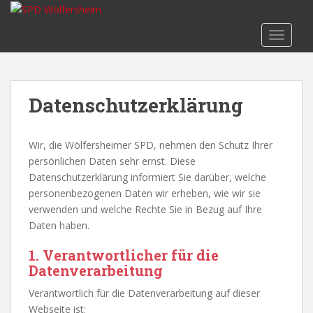
S
k
TOGGLE
i
p
t
o
Datenschutzerklärung
m
a
i
Wir, die Wölfersheimer SPD, nehmen den Schutz Ihrer
n
persönlichen Daten sehr ernst. Diese
c
Datenschutzerklärung informiert Sie darüber, welche
o
personenbezogenen Daten wir erheben, wie wir sie
n
verwenden und welche Rechte Sie in Bezug auf Ihre
t
Daten haben.
e
n
1.
Verantwortlicher für die
t
Datenverarbeitung
Verantwortlich für die Datenverarbeitung auf dieser
Webseite ist: