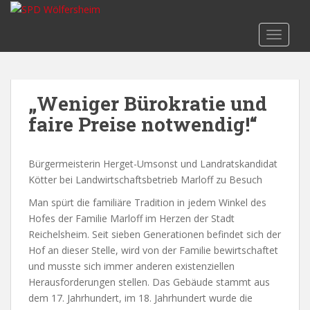
S
k
TOGGLE
i
p
t
o
„Weniger Bürokratie und
m
faire Preise notwendig!“
a
i
n
Bürgermeisterin Herget-Umsonst und Landratskandidat
c
Kötter bei Landwirtschaftsbetrieb Marloff zu Besuch
o
n
Man spürt die familiäre Tradition in jedem Winkel des
t
Hofes der Familie Marloff im Herzen der Stadt
e
Reichelsheim. Seit sieben Generationen befindet sich der
n
Hof an dieser Stelle, wird von der Familie bewirtschaftet
t
und musste sich immer anderen existenziellen
Herausforderungen stellen. Das Gebäude stammt aus
dem 17. Jahrhundert, im 18. Jahrhundert wurde die