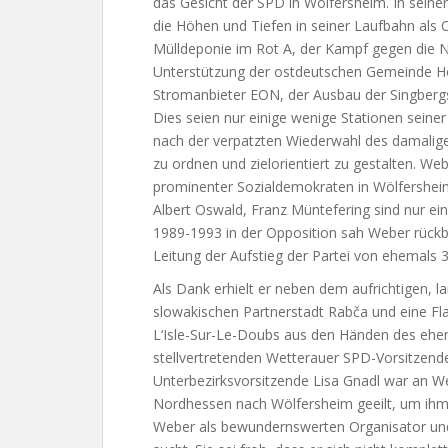
das Gesicht der SPD in Wölfersheim. In seine
die Höhen und Tiefen in seiner Laufbahn als 
Mülldeponie im Rot A, der Kampf gegen die
Unterstützung der ostdeutschen Gemeinde H
Stromanbieter EON, der Ausbau der Singberg
Dies seien nur einige wenige Stationen sein
nach der verpatzten Wiederwahl des damalige
zu ordnen und zielorientiert zu gestalten. W
prominenter Sozialdemokraten in Wölfersheim
Albert Oswald, Franz Müntefering sind nur eini
1989-1993 in der Opposition sah Weber rückbl
Leitung der Aufstieg der Partei von ehemals 
Als Dank erhielt er neben dem aufrichtigen, 
slowakischen Partnerstadt Rabča und eine Fl
L‘Isle-Sur-Le-Doubs aus den Händen des ehe
stellvertretenden Wetterauer SPD-Vorsitzen
Unterbezirksvorsitzende Lisa Gnadl war an W
Nordhessen nach Wölfersheim geeilt, um ihm 
Weber als bewundernswerten Organisator und