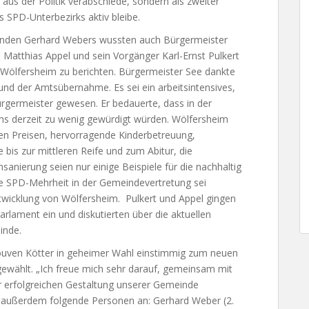
t aus der Politik verabschiede, sondern als zweiter
 SPD-Unterbezirks aktiv bleibe.
enden Gerhard Webers wussten auch Bürgermeister
 Matthias Appel und sein Vorgänger Karl-Ernst Pulkert
 Wölfersheim zu berichten. Bürgermeister See dankte
nd der Amtsübernahme. Es sei ein arbeitsintensives,
rgermeister gewesen. Er bedauerte, dass in der
 derzeit zu wenig gewürdigt würden. Wölfersheim
ren Preisen, hervorragende Kinderbetreuung,
bis zur mittleren Reife und zum Abitur, die
anierung seien nur einige Beispiele für die nachhaltig
le SPD-Mehrheit in der Gemeindevertretung sei
ntwicklung von Wölfersheim. Pulkert und Appel gingen
arlament ein und diskutierten über die aktuellen
inde.
uven Kötter in geheimer Wahl einstimmig zum neuen
ewählt. „Ich freue mich sehr darauf, gemeinsam mit
r erfolgreichen Gestaltung unserer Gemeinde
 außerdem folgende Personen an: Gerhard Weber (2.