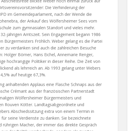
r Abschiedsrede blickte Weber noch einmal zurück auf
Ortsvereinsvorsitzender: Die Verhinderung der
 NPD im Gemeindeparlament, nach der Wende die
ohenebra, der Ankauf des Wölfersheimer Sees vom
schule zum gymnasialen Standort und vieles mehr.
er 32-jährigen Amtszeit. Sein Engagement begann 1986
n Bürgermeisters Fröhlich. Weber gelang es die Partei
eber zu verdanken sind auch die zahlreichen Besuche
: Holger Börner, Hans Eichel, Annemarie Renger,
ge hochrangige Politiker in dieser Reihe. Die Zeit von
ickend als lehrreich an. Ab 1993 gelang unter Webers
34,5% auf heutige 67,3%.
lang anhaltenden Applaus eine Flasche Schnaps aus der
asche Crémant aus der französischen Partnerstadt
maligen Wölfersheimer Bürgermeisters und
den Rouven Kötter. Landtagsabgeordnete und
ebers Abschiedssitzung extra von einem Termin in
für seine Verdienste zu danken. Sie bezeichnete
 rührigen Macher, der immer das direkte Gespräch