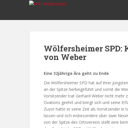
S
k
i
p
t
o
m
Wölfersheimer SPD: K
a
von Weber
i
n
c
Eine 32jährige Ära geht zu Ende
o
n
Die Wölfersheimer SPD hat auf ihrer jüngst
t
an der Spitze herbeigeführt und somit die Wei
e
Vorsitzender trat Gerhard Weber nicht mehr z
n
Ovations geehrt und bringt sich und seine Erfa
t
Zuvor hatte er seine Zeit als Vorsitzender in
lassen und sich insbesondere über zwei Neum
von der Spitze des Ortsvereins stellt eine b