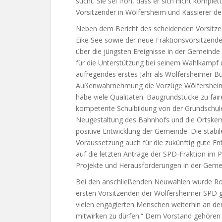
sucht. Sie sei froh, dass er sich nicht komplet
Vorsitzender in Wölfersheim und Kassierer des
Neben dem Bericht des scheidenden Vorsitz
Eike See sowie der neue Fraktionsvorsitzende
über die jüngsten Ereignisse in der Gemeinde
für die Unterstützung bei seinem Wahlkampf u
aufregendes erstes Jahr als Wölfersheimer Bü
Außenwahrnehmung die Vorzüge Wölfersheims
habe viele Qualitäten: Baugrundstücke zu fai
kompetente Schulbildung von der Grundschule 
Neugestaltung des Bahnhofs und die Ortskerns
positive Entwicklung der Gemeinde. Die stabi
Voraussetzung auch für die zukünftig gute E
auf die letzten Anträge der SPD-Fraktion im P
Projekte und Herausforderungen in der Geme
Bei den anschließenden Neuwahlen wurde Ro
ersten Vorsitzenden der Wölfersheimer SPD g
vielen engagierten Menschen weiterhin an de
mitwirken zu dürfen.“ Dem Vorstand gehören