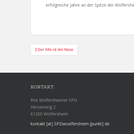
erfolgreiche Jahre an der Spitze der Wölfers
Beitragsnavigation
Der Alte ist der Neue
KONTAKT:
Ihre Wölfersheimer SPD
Hessenring 2
61200 Wölfersheim
kontakt [at] SPDwoelfersheim [punkt] de