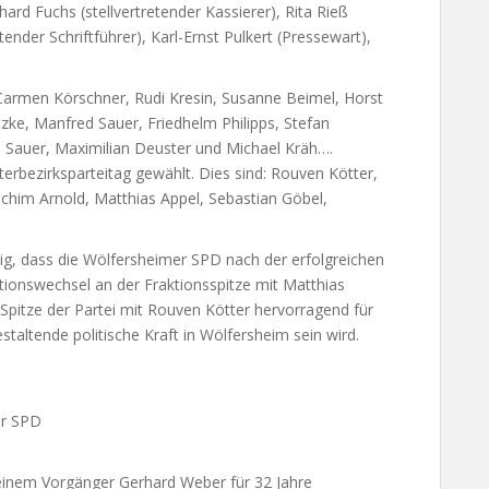
ard Fuchs (stellvertretender Kassierer), Rita Rieß
retender Schriftführer), Karl-Ernst Pulkert (Pressewart),
, Carmen Körschner, Rudi Kresin, Susanne Beimel, Horst
zke, Manfred Sauer, Friedhelm Philipps, Stefan
i Sauer, Maximilian Deuster und Michael Kräh….
rbezirksparteitag gewählt. Dies sind: Rouven Kötter,
chim Arnold, Matthias Appel, Sebastian Göbel,
ig, dass die Wölfersheimer SPD nach der erfolgreichen
ionswechsel an der Fraktionsspitze mit Matthias
Spitze der Partei mit Rouven Kötter hervorragend für
gestaltende politische Kraft in Wölfersheim sein wird.
er SPD
einem Vorgänger Gerhard Weber für 32 Jahre